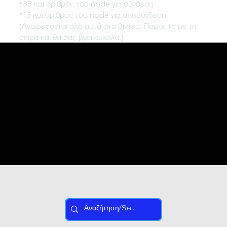
*33 και αριθμός του node για σύνδεση
*13 και αριθμός του node για αποσύνδεση
(Αναφέρονται όλα αυτά στο βίντεο. Πάρτε το με τη
σειρά και θα σας βγει εύκολα.)