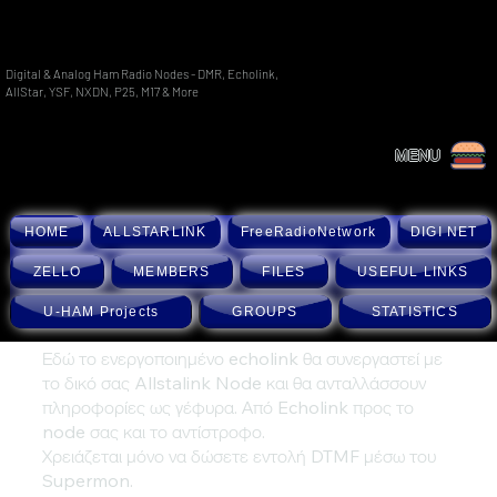
Digital & Analog Ham Radio Nodes - DMR, Echolink,
AllStar, YSF, NXDN, P25, M17 & More
MENU
HOME
ALLSTARLINK
FreeRadioNetwork
DIGI NET
ZELLO
MEMBERS
FILES
USEFUL LINKS
U-HAM Projects
GROUPS
STATISTICS
Εδώ το ενεργοποιημένο echolink θα συνεργαστεί με
το δικό σας Allstalink Node και θα ανταλλάσσουν
πληροφορίες ως γέφυρα. Από Echolink προς το
node σας και το αντίστροφο.
Χρειάζεται μόνο να δώσετε εντολή DTMF μέσω του
Supermon.