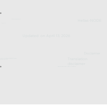
Hellas-NODE
hellas.node@gmail.com
Join us on:
Updated on April 13, 2026
Disclaimer
Translation
© 2023-25 DESIGNED & POWERED BY SV0XAL
*All Rights Reserved*
disclaimer
MADE WITH WIX STUDIO™ USING AI TECHNOLOGY