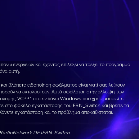
άνω ενεργειών και έχοντας επιλέξει να τρέξει το πρόγραμμα
όνα αυτή.
και βλέπετε ειδοποίηση σφάλματος είναι γιατί σας λείπουν
πορούν να εκτελεστούν. Αυτό οφείλεται στην έλλειψη των
ιανομής VC++" στα εν λόγω Windows που χρησιμοποιείτε.
ετε στο φάκελο εγκατάστασης του FRN_Switch και βρείτε τα
 Κάνετε εγκατάσταση και το πρόβλημα αποκαθίσταται.
eeRadioNetwork DE\FRN_Switch