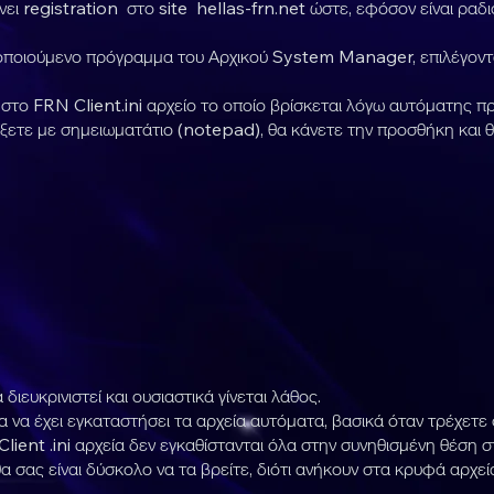
νει registration στο site hellas-frn.net ώστε, εφόσον είναι ραδ
οιούμενο πρόγραμμα του Αρχικού System Manager, επιλέγοντα
 στο FRN Client.ini αρχείο το οποίο βρίσκεται λόγω αυτόματης
ετε με σημειωματάτιο (notepad), θα κάνετε την προσθήκη και θ
 διευκρινιστεί και ουσιαστικά γίνεται λάθος.
α έχει εγκαταστήσει τα αρχεία αυτόματα, βασικά όταν τρέχετε σ
lient .ini αρχεία δεν εγκαθίστανται όλα στην συνηθισμένη θέση
ς είναι δύσκολο να τα βρείτε, διότι ανήκουν στα κρυφά αρχεία κ