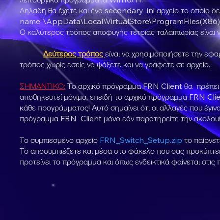
Δηλαδή θα έχετε και ένα secondary .ini αρχείο το οποίο δ
name"\AppData\Local\VirtualStore\ProgramFiles(X86)
Ο καλύτερος τρόπος αποφυγής τέτοιας ταλαιπωρίας είναι ν
Δεύτερος τρόπος
είναι να χρησιμοποιήσετε την εφ
τρόπος χωρίς εσείς να ψάξετε και να γράφετε σε αρχείο.
ΣΗΜΑΝΤΙΚΟ:
Το αρχικό πρόγραμμα FRN Client θα πρέπει 
αποθηκευτεί μόνιμα, επειδή το αρχικό πρόγραμμα FRN Cli
κάθε προγράμματος! Αυτό σημαίνει ότι οι αλλαγές που έγιν
πρόγραμμα FRN Client μόνο εάν παρατηρείτε την ακολου
Το συμπιεσμένο αρχείο
FRN_Switch_Setup.zip
το παίρνετ
Το αποσυμπιέζετε και μέσα στο φάκελο που σας προκύπτει 
προτείνει το πρόγραμμα και όπως ενδεικτικά φαίνεται στι