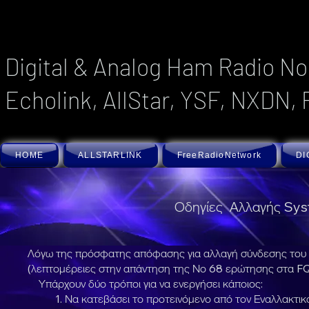
Digital & Analog Ham Radio No
Echolink, AllStar, YSF, NXDN, 
HOME
ALLSTARLINK
FreeRadioNetwork
DI
Οδηγίες Αλλαγής Sy
Λόγω της πρόσφατης απόφασης για αλλαγή σύνδεσης του σέ
(λεπτομέρειες στην απάντηση της Νο 68 ερώτησης στα FQA
Υπάρχουν δύο τρόποι για να ενεργήσει κάποιος:
1. Να κατεβάσει το προτεινόμενο από τον Εναλλακτικό Δ