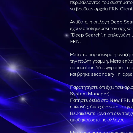
περιβάλλοντος του συστήματος 
να βρεθούν αρχεία FRN Client 
Αντίθετα, η επιλογή Deep Sear
έχουν αποθηκεύσει τον αρχικό
"Deep Search", η επιλεγμένη 
FRN.
Εδώ στο παράδειγμα η αναζήτη
την πρώτη γραμμή. Μετά επιλέ
παρουσίασε δύο εγγραφές διότ
και βρήκε secondary .ini αρχεί
Παρατητήστε ότι έχει τσεκαρισ
System Manager).
Πατήστε δεξιά στο New FRN 
επιλογές, όπως φαίνεται στην 
Βεβαιωθείτε ξανά ότι δεν τρέ
αποθηκεύσετε τις αλλαγές.
Μετά από αυτό, το πρόγραμμα έ