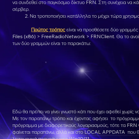
να συνδεθεί στο παγκόσμιο δίκτυο FRN. Στη συνέχεια να κά
σέρβερ.
2. Να τροποποιήσει κατάλληλα το μέχρι τώρα χρησιμοπ
Πρώτος τρόπος
είναι να προσθέσετε δύο γραμμές
Files (x86) > FreeRadioNetwork > FRNClient. Θα το ανοίξ
των δύο γραμμών είναι το παρακάτω:
Εδώ θα πρέπει να γίνει γνωστό κάτι που έχει αφεθεί χωρίς να
Με τον παραπάνω τρόπο και έχοντας αφήσει το πρόγραμμα ν
πρόγραμμα με διαφορετικούς λογαριασμούς, τότε τα FRN C
φαίνεται παραπάνω, αλλά και στο LOCAL APPDATA που θα σα
λειτουργικά προγράμματα Win10/11.