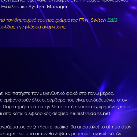
ον Εναλλακτικό System Manager.
από τον δημιουργό του προγράμματος FRN_Switch
ΕΔΩ
σελίδας την γλώσσα ανάγνωσης.
nt και πατήστε τον μεγενθυτικό φακό στο πάνω μέρος.
ας εμφανιστούν όλοι οι σέρβερς που είναι συνδεδεμένοι στον
Παρατηρήστε ότι στην λίστα αυτή είναι καταχωρημένος και ο
αι από κάτω ο εφεδρικός σέρβερ hellasfrn.ddns.net.
ογράμματος αν ζητήσετε κωδικό θα αποσταλεί το αίτημα στον
ager και από αυτόν θα λάβετε με email τον κωδικό. Αν