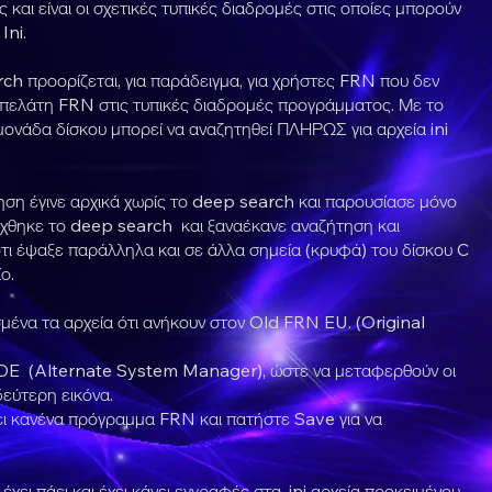
και είναι οι σχετικές τυπικές διαδρομές στις οποίες μπορούν
Ini.
ch προορίζεται, για παράδειγμα, για χρήστες FRN που δεν
 πελάτη FRN στις τυπικές διαδρομές προγράμματος. Με το
μονάδα δίσκου μπορεί να αναζητηθεί ΠΛΗΡΩΣ για αρχεία ini
ση έγινε αρχικά χωρίς το deep search και παρουσίασε μόνο
χθηκε το deep search και ξαναέκανε αναζήτηση και
ι έψαξε παράλληλα και σε άλλα σημεία (κρυφά) του δίσκου C
ο.
μένα τα αρχεία ότι ανήκουν στον Old FRN EU. (Original
DE (Alternate System Manager), ώστε να μεταφερθούν οι
δεύτερη εικόνα.
χει κανένα πρόγραμμα FRN και πατήστε Save για να
χει πάει και έχει κάνει εγγραφές στα .ini αρχεία προκειμένου