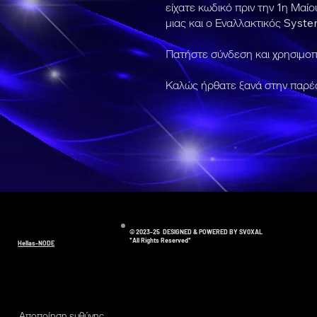
είχατε κωδικό πριν την 1η Μαίο
μιας και ο Εναλλακτικός Syst
Πατήστε σύνδεση και χρησιμοπ
Καλώς ήρθατε ξανά στην παρέα 
© 2023-25 DESIGNED & POWERED BY SV0XAL
*All Rights Reserved*
Hellas-NODE
Αποποίηση ευθύνης