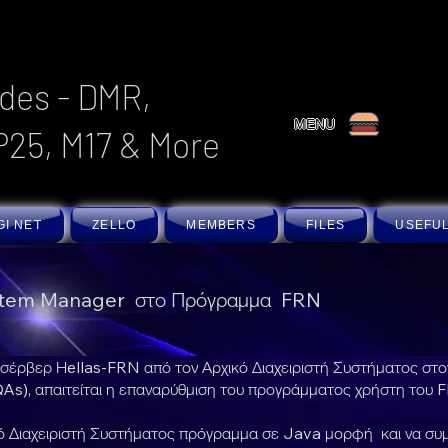
des - DMR,
MENU
P25, M17 & More
GI NET
ZELLO
MEMBERS
FILES
USEFUL
stem Manager στο Πρόγραμμα FRN
ρβερ Ηellas-FRN από τον Αρχικό Διαχειριστή Συστήματος στον 
s), απαιτείται η επαναρύθμιση του προγράμματος χρήστη του FR
ιαχειριστή Συστήματος πρόγραμμα σε Java μορφή και να συμπλη