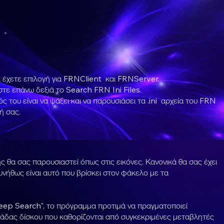
 έχετε επιλογή για FRNClient και FRNServer.
τε επάνω δεξιά το Search FRN Ini Files.
 του είναι να ψάξει και να παρουσιάσει τα .ini αρχεία του FRN
ή σας.
 θα σας παρουσιαστεί όπως στις εικόνες. Κανονικά θα σας έχει
υνήθως είναι αυτό που βρίσκει στον φάκελο με τα
"Deep Search", το πρόγραμμα προτιμά να πραγματοποιεί
άδας δίσκου που καθορίζονται από συγκεκριμένες μεταβλητές