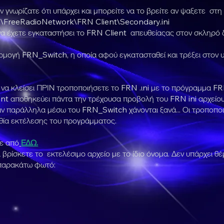
εν γνωρίζατε ότι υπάρχει και μπορείτε να το βρείτε αν ψαξετε σ
\FreeRadioNetwork\FRN Client\Secondary.ini
α έχετε εγκαταστήσει το FRN Client απευθείαςας στον σκληρό δ
αρμογή FRN_Switch, η οποία αφού εγκατασταθεί και τρέξει στον 
να κλείσει ΠΡΙΝ τροποποιήσετε το FRN .ιni με το πρόγραμμα F
ent αποθηκεύει πάντα την τρέχουσα προβολή του FRN ini αρχείο
αν παράλληλα μέσω του FRN_Switch χάνονται ξανά... Οι τροποποιή
θία εκτέλεσης του προγράμματος.
ε από
ΕΔΩ.
βρίσκετε το εκτελέσιμο αρχείο με το ίδιο όνομα. Δεν υπάρχει θ
ς παρακάτω φωτό: