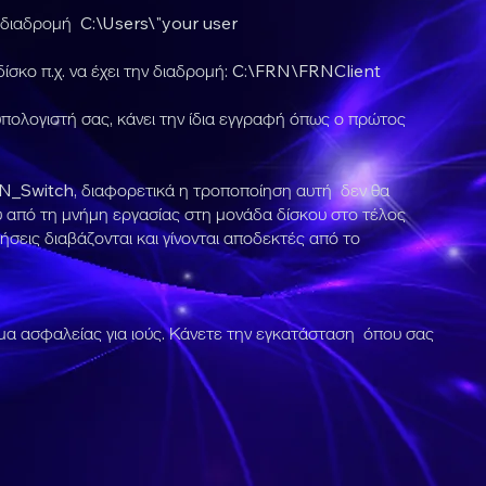
τη διαδρομή C:\Users\"your user
ίσκο π.χ. να έχει την διαδρομή: C:\FRN\FRNClient
υπολογιστή σας, κάνει την ίδια εγγραφή όπως ο πρώτος
RN_Switch, διαφορετικά η τροποποίηση αυτή δεν θα
υ από τη μνήμη εργασίας στη μονάδα δίσκου στο τέλος
σεις διαβάζονται και γίνονται αποδεκτές από το
έμα ασφαλείας για ιούς. Κάνετε την εγκατάσταση όπου σας