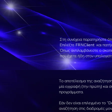
Στη συνέχεια παρατηρήστε ότι
Επιλέξτε FRNClient και πατήσ
Όπως αντιλαμβάνεστε ο σκοπός
που έχετε ήδη στον υπολογιστ
Το αποτέλεσμα της αναζήτησης
μία εγγραφή (την πρώτη) και σ
προγράμματα.
Εάν δεν είναι επιλεγμένο το 
αναζήτηση στις διαδρομές μον