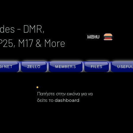
des - DMR,
MENU
P25, M17 & More
GI NET
ZELLO
MEMBERS
FILES
USEFUL
Πατήστε στην εικόνα για να
δείτε το dashboard