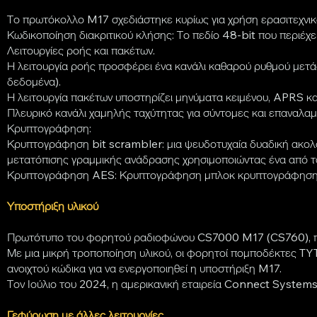
Το πρωτόκολλο M17 σχεδιάστηκε κυρίως για χρήση ερασιτεχνι
Κωδικοποίηση διακριτικού κλήσης: Το πεδίο 48-bit που περιέχ
Λειτουργίες ροής και πακέτων.
Η λειτουργία ροής προσφέρει ένα κανάλι καθαρού ρυθμού μετ
δεδομένα).
Η λειτουργία πακέτων υποστηρίζει μηνύματα κειμένου, APRS κα
Πλευρικό κανάλι χαμηλής ταχύτητας για σύντομες και επαναλ
Κρυπτογράφηση:
Κρυπτογράφηση bit scrambler: μια ψευδοτυχαία δυαδική ακολου
μετατόπισης γραμμικής ανάδρασης χρησιμοποιώντας ένα από τα
Κρυπτογράφηση AES: Κρυπτογράφηση μπλοκ κρυπτογράφησης 128 
Υποστήριξη υλικού
Πρωτότυπο του φορητού ραδιοφώνου CS7000 M17 (CS760), πο
Με μια μικρή τροποποίηση υλικού, οι φορητοί πομποδέκτες 
ανοιχτού κώδικα για να ενεργοποιηθεί η υποστήριξη M17.
Τον Ιούλιο του 2024, η αμερικανική εταιρεία Connect Syste
Γεφύρωση με άλλες λειτουργίες