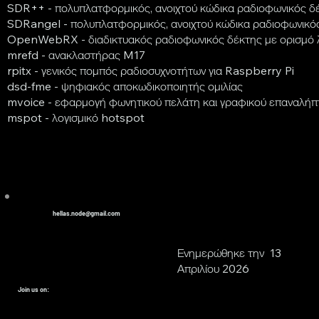
SDR++ - πολυπλατφορμικός, ανοιχτού κώδικα ραδιοφωνικός δ
SDRangel - πολυπλατφορμικός, ανοιχτού κώδικα ραδιοφωνικό
OpenWebRX - διαδικτυακός ραδιοφωνικός δέκτης με ορισμό λ
mrefd - ανακλαστήρας M17
rpitx - γενικός πομπός ραδιοσυχνοτήτων για Raspberry Pi
dsd-fme - ψηφιακός αποκωδικοποιητής ομιλίας
mvoice - εφαρμογή φωνητικού πελάτη και γραφικού επαναλήπτ
mspot - λογισμικό hotspot
hellas.node@gmail.com
Ενημερώθηκε την 13
Απριλίου 2026
Join us on: