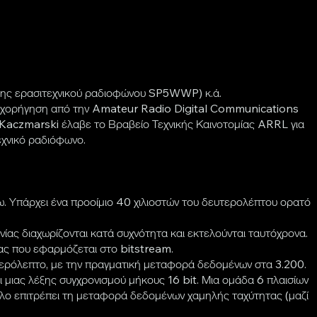
σης ερασιτεχνικού ραδιοφώνου SP5WWP) κ.ά.
 επιχορήγηση από την Amateur Radio Digital Communications
ο Kaczmarski έλαβε το Βραβείο Τεχνικής Καινοτομίας ARRL για
εχνικό ραδιόφωνο.
 Υπάρχει ένα προοίμιο 40 χιλιοστών του δευτερολέπτου ορατό
ας διαχωρίζονται κατά συχνότητα και εκτελούνται ταυτόχρονα.
ας που εφαρμόζεται στο bitstream.
υτερόλεπτο, με την πραγματική μεταφορά δεδομένων στα 3.200.
ι μιας λέξης συγχρονισμού μήκους 16 bit. Μια ομάδα 6 πλαισίων
λλο επιτρέπει τη μεταφορά δεδομένων χαμηλής ταχύτητας (μαζί