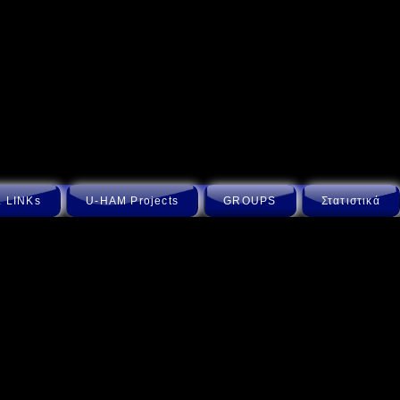
 LINKs
U-HAM Projects
GROUPS
Στατιστικά