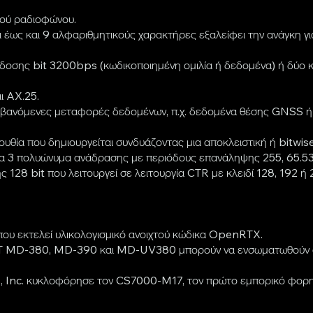
κού ραδιοφώνου.
ει έως και 9 αλφαριθμητικούς χαρακτήρες εξαλείφει την ανάγκη γ
άδοσης bit 3200bps (κωδικοποιημένη ομιλία ή δεδομένα) ή δύο 
ι AX.25.
αμβανόμενες μεταφορές δεδομένων, π.χ. δεδομένα θέσης GNSS ή 
θία που δημιουργείται συνδυάζοντας μια αποκλειστική ή bitwis
 3 πολυώνυμα ανάδρασης με περιόδους επανάληψης 255, 65.535 
bit που λειτουργεί σε λειτουργία CTR με κλειδί 128, 192 ή 25
υ εκτελεί υλικολογισμικό ανοιχτού κώδικα OpenRTX.
TYT MD-380, MD-390 και MD-UV380 μπορούν να ενσωματωθούν σε
ms, Inc. κυκλοφόρησε τον CS7000-M17, τον πρώτο εμπορικό φορ