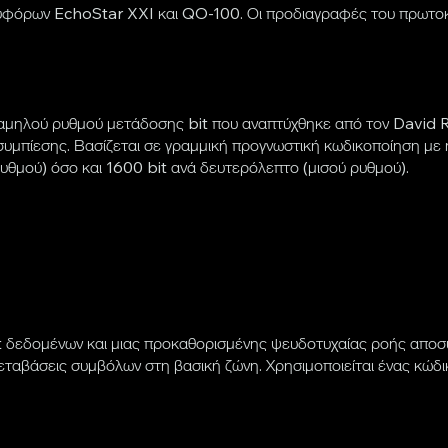
δορυφόρων EchoStar XXI και QO-100. Οι προδιαγραφές του πρωτ
χαμηλού ρυθμού μετάδοσης bit που αναπτύχθηκε από τον David 
μπίεσης. Βασίζεται σε γραμμική προγνωστική κωδικοποίηση με η
υθμού) όσο και 1600 bit ανά δευτερόλεπτο (μισού ρυθμού).
bit δεδομένων και μιας προκαθορισμένης ψευδοτυχαίας ροής αποσ
εταβάσεις συμβόλων στη βασική ζώνη. Χρησιμοποιείται ένας κώδι