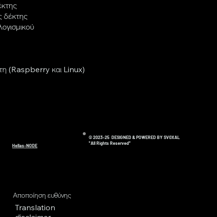
έκτης
ς δέκτης
ογισμικού
η (Raspberry και Linux)
© 2023-25 DESIGNED & POWERED BY SV0XAL
*All Rights Reserved*
Hellas-NODE
Αποποίηση ευθύνης
Translation