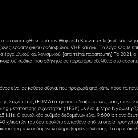
ου που αναπτύχθηκε από τον Wojciech Kaczmarski (κωδικός κλή
τις ζώνες ερασιτεχνικού ραδιοφώνου VHF και άνω. Το έργο έλαβε
ά έργα υλικού και λογισμικού. [απαιτείται παραπομπή] Το 2021, 
οιχτού κώδικα, που οδήγησε σε περαιτέρω εξελίξεις στο ερασιτ
ς είναι σε κάθετο άξονα, που προχωρά από κάτω προς τα πάνω.
ης Συχνότητας (FDMA) στην οποία διαφορετικές ροές επικοινωνί
ing μετατόπισης συχνότητας (4FSK) με ένα φίλτρο Nyquist ρίζ
2,5 kHz. Ο συνολικός ρυθμός δεδομένων είναι 9.600 bit ανά δε
40 χιλιοστών του δευτερολέπτου, καθένα από τα οποία προηγείτα
οκωδικοποίηση των δεδομένων πληροφοριών σύνδεσης. Το πρωτόκο