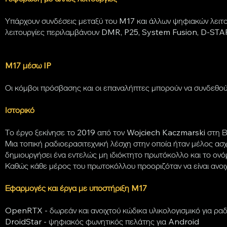
Υπάρχουν συνδέσεις μεταξύ του M17 και άλλων ψηφιακών λειτο
λειτουργίες περιλαμβάνουν DMR, P25, System Fusion, D-STAR
M17 μέσω IP
Οι κόμβοι πρόσβασης και οι επαναλήπτες μπορούν να συνδεθο
Ιστορικό
Το έργο ξεκίνησε το 2019 από τον Wojciech Kaczmarski στη 
Μια τοπική ραδιοερασιτεχνική λέσχη στην οποία ήταν μέλος α
δημιουργήσει ένα εντελώς μη ιδιόκτητο πρωτόκολλο και το ον
Καθώς κάθε μέρος του πρωτοκόλλου προοριζόταν να είναι ανοι
Εφαρμογές και έργα με υποστήριξη M17
OpenRTX - δωρεάν και ανοιχτού κώδικα υλικολογισμικό για ραδ
DroidStar - ψηφιακός φωνητικός πελάτης για Android