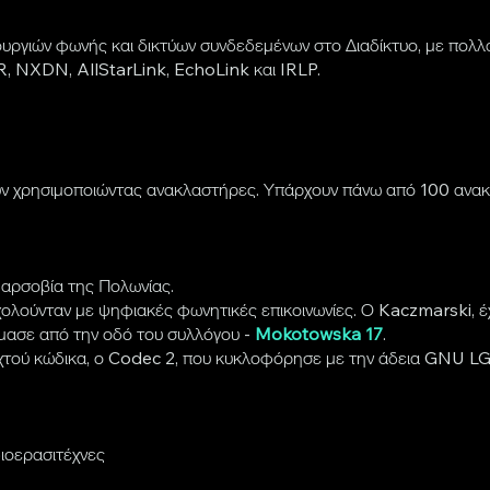
υργιών φωνής και δικτύων συνδεδεμένων στο Διαδίκτυο, με πολ
, NXDN, AllStarLink, EchoLink και IRLP.
ύν χρησιμοποιώντας ανακλαστήρες. Υπάρχουν πάνω από 100 ανακ
Βαρσοβία της Πολωνίας.
σχολούνταν με ψηφιακές φωνητικές επικοινωνίες. Ο Kaczmarski, 
όμασε από την οδό του συλλόγου -
Mokotowska 17
.
χτού κώδικα, ο Codec 2, που κυκλοφόρησε με την άδεια GNU LGPL
ιοερασιτέχνες