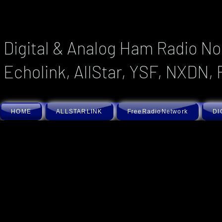
Digital & Analog Ham Radio No
Echolink, AllStar, YSF, NXDN, 
HOME
ALLSTARLINK
FreeRadioNetwork
DI