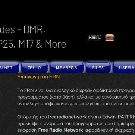
des - DMR,
MENU
P25, M17 & More
GI NET
ZELLO
MEMBERS
FILES
USEFUL
Εισαγωγή στο FRN
Το FRN είναι ένα αναλογικό δωρεάν διαδικτυακό πρόγραμ
προγράμματος (κατά βάση), αλλά και με συνδυαστικό τρ
ανταλλαγή απόψεων και εμπειριών γύρω από αντικείμενα
Ο ιδρυτής του freeradionetwork είναι ο Edwin, PA7FRN
προέκυψε η ονομασία του προγράμματος που δημιουργήθ
έκφραση
Free Radio Network
αφορά γενική έκφραση πο