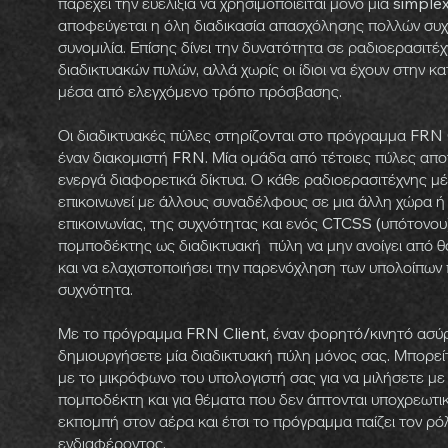
παρέχει την ευελιξία να χρησιμοποιείται μόνο μία simpl
αποφεύγεται η όλη διαδικασία απασχόλησης πολλών συχν
συνομιλία. Επίσης δίνει την δυνατότητα σε ραδιοερασιτ
διαδικτυακών πυλών, αλλά χωρίς οι ίδιοι να έχουν στην κ
μέσα από ελεγχόμενο τρόπο πρόσβασης.
Οι διαδικτυακές πύλες στηρίζονται στο πρόγραμμα FRN 
έναν διακομιστή FRN. Μία ομάδα από τέτοιες πύλες αποτ
ενεργά διαφορετικά δίκτυα. Ο κάθε ραδιοερασιτέχνης μέ
επικοινωνεί με άλλους συναδέλφους σε μια άλλη χώρα ή
επικοινωνίας, της συχνότητας και ενός CTCSS (υπότονου
πομποδέκτης ως διαδικτυακή πύλη να μην ανοίγει από 
και να ελαχιστοποιήσει την παρενόχληση των υπολοίπων 
συχνότητα.
Με το πρόγραμμα FRN Client, έναν φορητό/κινητό ασύρ
δημιουργήσετε μία διαδικτυακή πύλη μόνος σας. Μπορεί
με το μικρόφωνο του υπολογιστή σας για να μιλήσετε με
πομποδέκτη και για θέματα που δεν άπτονται υποχρεωτικά
εκπομπή στον αέρα και έτσι το πρόγραμμα παίζει τον ρό
ενδιαφέροντος.