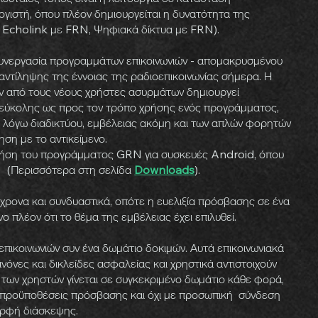
ιστή, όπου πλέον δημιουργείται η δυνατότητα της
 Echolink με FRN, Ψηφιακά δίκτυα με FRN).
ν συνεργασία προγραμμάτων επικοινωνιών - απομακρυσμένου
 αντίληψης της έννοιας της ραδιοεπικοινωνίας σήμερα. Η
ν από τους νέους χρήστες ασυρμάτων δημιουργεί
 εύκολης ως προς τον τρόπο χρήσης ενός προγράμματος,
, λόγω διαδικτύου, εμβέλειας ακόμη και των απλών φορητών
ση με το αντικείμενο.
χρήση του προγράμματος GRN για συσκευές Android, όπου
. (Περισσότερα στη σελίδα
Downloads
).
χρονα και συνδυαστικά, οπότε η ευελιξία πρόσβασης σε ένα
ο πλέον ότι το θέμα της εμβέλειας έχει επιλυθεί.
πικοινωνιών συν ένα δωμάτιο δοκιμών. Αυτά επικοινωνιακά
νόνες και δικλείδες ασφαλείας και χρηστικά αντιστοιχούν
των χρηστών γίνεται σε συγκεκριμένο δωμάτιο κάθε φορά,
ς προϋποθέσεις πρόσβασης και όχι με προσωπική σύνδεση
ορφή διάσκεψης.