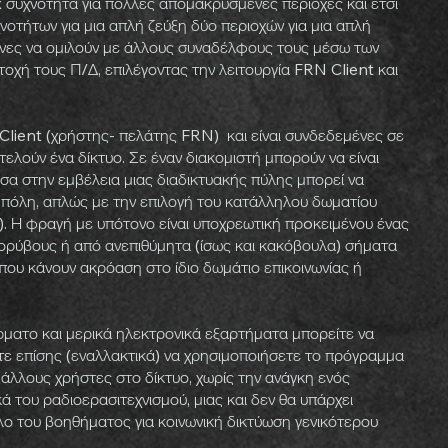
ex συχνότητα για πολλές απομακρυσμένες περιοχές και έτσι
οτήτων για μια απλή ζεύξη δύο περιοχών για μια απλή
έχνες να ομιλούν με άλλους συναδέλφους τους μέσω των
ατοχή τους Π/Δ, επιλέγοντας την λειτουργία FRN Client και
Client (χρήστης- πελάτης FRN) και είναι συνδεδεμένες σε
ελούν ένα δίκτυο. Σε έναν διακομιστή μπορούν να είναι
σα στην εμβέλεια μιας διαδικτυακής πύλης μπορεί να
 πόλη, απλώς με την επιλογή του κατάλληλου δωματίου
). Η φραγή με υπότονο είναι υποχρεωτική πρoκειμένου ένας
θορύβους ή από ανεπιθύμητα (ίσως και κακόβουλα) σήματα
που κάνουν ακρόαση στο ίδιο δωμάτιο επικοινωνίας ή
ματο και μερικά ηλεκτρονικά εξαρτήματα μπορείτε να
τε επίσης (εναλλακτικά) να χρησιμοποιήσετε το πρόγραμμα
 άλλους χρήστες στο δίκτυο, χωρίς την ανάγκη ενός
 του ραδιοερασιτεχνισμού, μιας και δεν θα υπάρχει
λο του βοηθήματος για κοινωνική δικτύωση γενικότερου