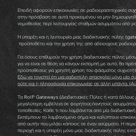
Επειδή αφορούν επικοινωνίες σε ραδιοερασιτεχνικές συχ
στην πρόσβαση σε αυτά προκειμένου να μην δημιουργηθ
νομοθεσίας περί λειτουργίας σταθμών ασυρμάτου από ρα
Η ύπαρξη και η λειτουργία μιας διαδικτυακής πύλης (g
προϋποθέτει και την χρήση της από αδειούχους ραδιοερασ
Για όσους επιθυμούν την χρήση διαδικτυακής πύλης μέσ
για να είναι σε θέση να κάνουν εκπομπή με αυτό, θα πρ
προϋποθέσεις για χρηστή χρήση του φάσματος συχνοτή
Εδώ να τονιστεί ότι μια ραδιοπύλη απασχολεί μόνο μία 
ούτε και η πληροφορία επικοινωνίας σε άλλη μπάντα. (Α
Τα RoIP Gateways (Διαδικτυακές Πύλες ή κατά άλλους 
μεγαλύτερη εμβέλεια σε φορητούς/κινητούς ασυρμάτους
τοποθεσίες. Κάθε τι που λαμβάνεται από μία διαδικτυακή
Εκπέμπουν το λαμβανόμενο σήμα και καλύπτουν επικοινων
από αυτήν που μιλάει κάποιος σε έναν ασύρματο. Η περι
περιοχή και η ύπαρξη μόνο μιας διαδικτυακής πύλης εντ