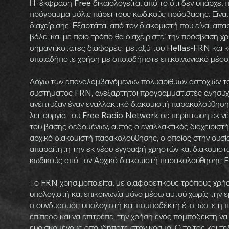
Η έκφραση Free δικαιολογείται από το ότι δεν υπάρχει π
πρόγραμμα μόλις πάρει τους κωδικούς πρόσβασης. Είναι
διαχείρισης. Εξαρτάται από τον διακομιστή που είναι απα
βάλει και με ποιο τρόπο θα διαχειριστεί την πρόσβαση χ
σημαντικότατες διαφορές μεταξύ του Hellas-FRN και κ
οποιαδήποτε χρήση με οποιοδήποτε επικοινωνιακό μέσο,
Λόγω των επαναλαμβανόμενων πολυάριθμων αστοχιών το
συστήματος FRN, ανεξάρτητοι προγραμματιστές ανησυχ
ανέπτυξαν έναν εναλλακτικό διακομιστή παρακολούθηση
λειτουργία του Free Radio Network σε περίπτωση εκ νέ
του βάσης δεδομένων, αυτός ο εναλλακτικός διαχειριστ
αρχικό διακομιστή παρακολούθησης, ο οποίος στην ουσ
απαραίτητη την εκ νέου εγγραφή χρηστών και διακομιστώ
κωδικούς από τον Αρχικό διακομιστή παρακολούθησης
Το FRN χρησιμοποιείται με διαφορετικούς τρόπους χρή
υπολογιστή και επικοινωνία μόνο μέσω αυτού χωρίς την
ο συνδυασμός υπολογιστή και πομποδέκτη έτσι ώστε η π
επίπεδο και να επιτρέπει την χρήση ενός πομποδέκτη να 
ευρισκομένους οπουδήποτε στον κόσμο. Ο τρίτος και τελ