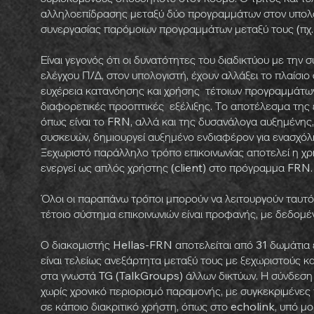
αλληλοεπίδρασης μεταξύ δύο προγραμμάτων στον υπολογ
συνεργασίας παρόμοιων προγραμμάτων μεταξύ τους (πχ.
Είναι γεγονός ότι οι δυνατότητες του διαδικτύου με τη
ελέγχου Π/Δ, στον υπολογιστή, έχουν αλλάξει το πλαίσιο
ευχέρεια κατανόησης και χρήσης τέτοιων προγραμμάτω
διαφορετικές προοπτικές εξέλιξης. Το αποτέλεσμα της
όπως είναι το FRN, αλλά και της δυσανάλογα αυξημένης
συσκευών, δημιουργεί αυξημένο ενδιαφέρον για ενασχόλη
Ξεχωριστό παράλληλο τρόπο επικοινωνίας αποτελεί η 
ενεργεί ως απλός χρήστης (client) στο πρόγραμμα FRN
Όλοι οι παραπάνω τρόποι μπορούν να λειτουργούν ταυτό
τέτοιο σύστημα επικοινωνιών είναι προφανής, με δεδομέν
Ο διακομιστής Hellas-FRN αποτελείται από 31 δωμάτια ε
είναι τελείως ανεξάρτητα μεταξύ τους με ξεχωριστούς κα
στα γνωστά TG (TalkGroups) άλλων δικτύων. Η σύνδεση 
χωρίς χρονικό περιορισμό παραμονής, με συγκεκριμένε
σε κάποιο διακριτικό χρήστη, όπως στο echolink, υπό μ