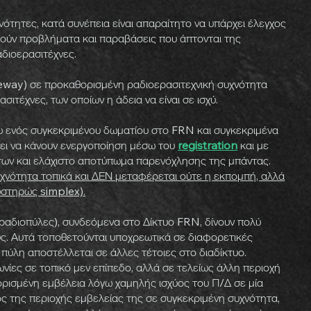
νότητες, κατά συνέπεια είναι απαραίτητο να υπάρχει έλεγχος
ούν προβλήματα και παραβάσεις που άπτονται της
διοερασιτέχνες.
ateway) σε προκαθορισμένη ραδιοερασιτεχνική συχνότητα
ιτέχνες, των οποίων η άδεια να είναι σε ισχύ.
ω ενός συγκεκριμένου δωματίου στο FRN και συγκεκριμένα
έπει να κάνουν ενεργοποίηση μέσω του
registration
και με
των και ελάχιστο αποτύπωμα παρενόχλησης της μπάντας.
συχνότητα τοπικά και ΔΕΝ μεταφέρεται ούτε η εκπομπή, αλλά
υστηρώς simplex).
ραδιοπύλες), συνδεόμενα στο Δίκτυο FRN, δίνουν πολύ
. Αυτά τοποθετούνται υποχρεωτικά σε διαφορετικές
 πύλη αποστέλλεται σε άλλες τέτοιες στο διαδίκτυο.
ίες σε τοπικό μεν επίπεδο, αλλά σε τελείως άλλη περιοχή
ορισμένη εμβέλεια λόγω χαμηλής ισχύος του Π/Δ σε μία
ός της περιοχής εμβελείας της σε συγκεκριμένη συχνότητα,