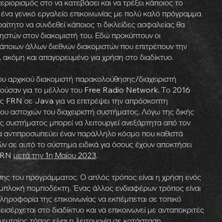
εριορισμός στο να κατεβάσει και να τρέξει κάποιος το
 ένα γενικό εργαλείο επικοινωνίας με πολύ καλό πρόγραμμα
ραίτητο να συνδεθεί κάποιος τι δικλείδες ασφαλείας θα
ρηστών στον διακομιστή του. Εδώ προκύπτουν οι
άποιων άλλων διεθνών διακομιστών που επιτρέπουν την
 ακόμη και απαγορευμένο για χρήση στο διαδίκτυο.
υ αρχικού διακομιστή παρακολούθησης/διαχειριστή
ούσαν για το μέλλον του Free Radio Network. Το 2016
ς FRN σε Java για να επιτρέψει την απρόσκοπτη
ου αστοχιών του διαχειριστή συστήματος. Λόγω της δικής
ής συστήματος μπορεί να λειτουργεί ανεξάρτητα από τον
ία αντιπροσωπεύει έναν παράλληλο κόσμο που καθιστά
ν σε αυτό το σύστημα ειδικά για όσους έχουν αποκτήσει
 FRN
μετά την 1η Μαίου 2023
.
σης του προγράμματος. Ο απλός τρόπος είναι η χρήση ενός
 εμπλοκή πομποδέκτη. Ένας άλλος ενδιαφέρων τρόπος είναι
ληροφορία της επικοινωνίας να εκπέμπεται σε τοπικό
εισέρχεται στο διαδίκτυο και να επικοινωνεί με ανταποκριτές
ευταίος τόπος είναι η λειτουργία σε κατάσταση