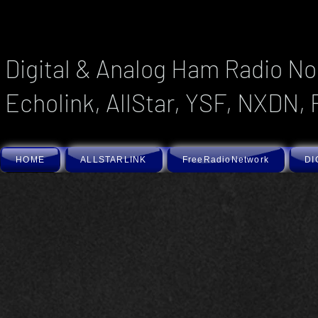
Digital & Analog Ham Radio No
Echolink, AllStar, YSF, NXDN, 
HOME
ALLSTARLINK
FreeRadioNetwork
DI