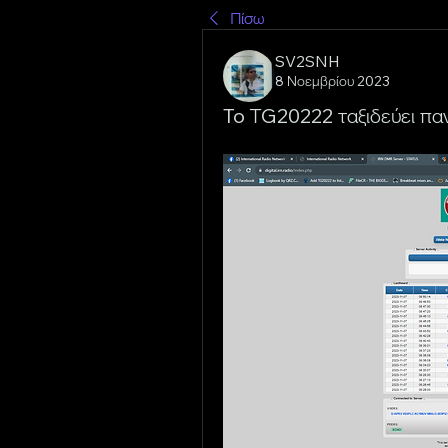
Πίσω
SV2SNH
8 Νοεμβρίου 2023
To ΤG20222 ταξιδεύει πα