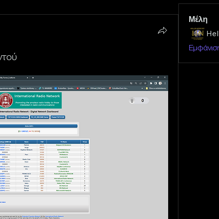
Μέλη
He
Εμφάνιση
ντού